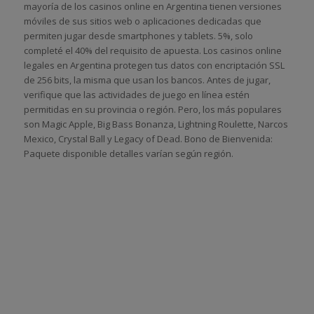
mayoría de los casinos online en Argentina tienen versiones
móviles de sus sitios web o aplicaciones dedicadas que
permiten jugar desde smartphones y tablets. 5%, solo
completé el 40% del requisito de apuesta. Los casinos online
legales en Argentina protegen tus datos con encriptación SSL
de 256 bits, la misma que usan los bancos. Antes de jugar,
verifique que las actividades de juego en línea estén
permitidas en su provincia o región. Pero, los más populares
son Magic Apple, Big Bass Bonanza, Lightning Roulette, Narcos
Mexico, Crystal Ball y Legacy of Dead. Bono de Bienvenida:
Paquete disponible detalles varían según región.