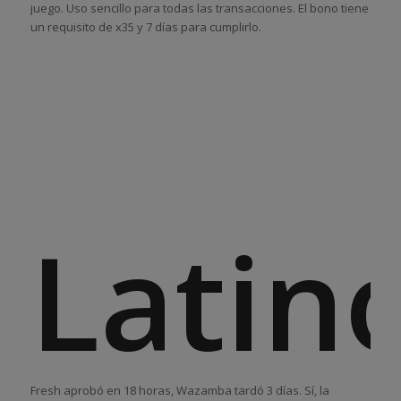
juego. Uso sencillo para todas las transacciones. El bono tiene
un requisito de x35 y 7 días para cumplirlo.
Latin
Fresh aprobó en 18 horas, Wazamba tardó 3 días. Sí, la