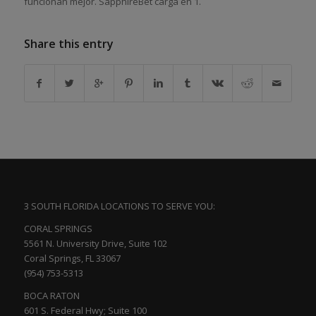
funcionan mejor. SapphireBet carga en 1.
Share this entry
3 SOUTH FLORIDA LOCATIONS TO SERVE YOU:
CORAL SPRINGS
5561 N. University Drive, Suite 102
Coral Springs, FL 33067
(954) 753-5313
BOCA RATON
601 S. Federal Hwy; Suite 100