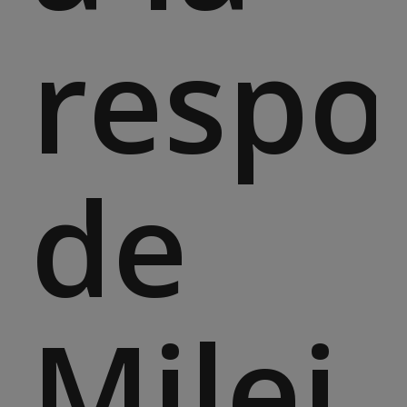
respo
de
Milei