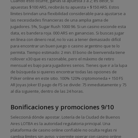
Cuando esto ocurre, ganas la apuesta 3 a 2; es decir, si
apuestas $100 ARS, recibirás tu apuesta + $150 ARS. Estos
límites brindan una flexibilidad considerable para ajustarse a
las necesidades financieras de una amplia gama de
jugadores. 5%, Sugar Rush 1000 96. Si un casino esconde esta
data, es bandera roja. 000 ARS en ganancias. Si buscas jugar
en línea con dinero real, no lo vas a tener demasiado difícil
para encontrar un buen juego o casino argentino que te lo
permita. Tiempo estimado: 2 min. El bono de bienvenida tiene
rollover x30 que es razonable, pero el máximo de retiro
mensual es bajo para jugadores serios. Tienes que ir a la lupa
de búsqueda si quieres encontrar todas las opciones de
Póker online en este sitio. 100% 120% criptomoneda + 150 FS
AR Joyas Joker El pago de FS se divide: 75 inmediatamente y 75
al día siguiente, dentro de las 24 horas.
Bonificaciones y promociones 9/10
Seleccioná dónde apostar. Lotería de la Ciudad de Buenos
Aires LOTBA es la autoridad regulatoria principal. Una
plataforma de casino online confiable no oculta reglas ni
cambia límites sin aviso, y permite operar con casino online