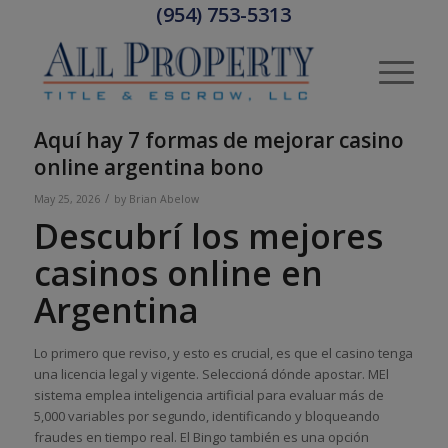
(954) 753-5313
Aquí hay 7 formas de mejorar casino
online argentina bono
/
May 25, 2026
by
Brian Abelow
Descubrí los mejores
casinos online en
Argentina
Lo primero que reviso, y esto es crucial, es que el casino tenga
una licencia legal y vigente. Seleccioná dónde apostar. MEl
sistema emplea inteligencia artificial para evaluar más de
5,000 variables por segundo, identificando y bloqueando
fraudes en tiempo real. El Bingo también es una opción