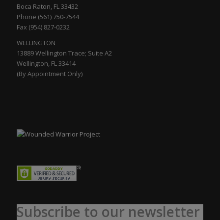
Boca Raton, FL 33432
Phone (561) 750-7544
Fax (954) 827-0232
WELLINGTON
13889 Wellington Trace; Suite A2
Wellington, FL 33414
(By Appointment Only)
Subscribe to our newsletter