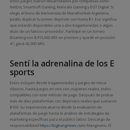
estos juegos fueron desarrollados por compañías como
NetEnt, Smartsoft Gaming, Mancala Gaming y EGT Digital. Si
elegís el bono de bienvenida de Marathonbet Argentina,
podés duplicar tu primer depósito con hasta $1. Eso significa
que estarán disponibles una o dos tragamonedas o algún
título de un famoso proveedor. Participé en un torneo
BGaming con 8,910,000 ARS en premios y quedé en posición
47, gané 42,000 ARS.
Sentí la adrenalina de los E
sports
Estos incluyen desde tragamonedas y juegos de mesa
clásicos, hasta juegos en vivo con crupieres reales, todos
compatibles con este método de pago. Después de probar
más de diez plataformas con depósitos reales que sumaron
$150. Su experiencia abarca desde la evaluación de
plataformas de juego hasta el análisis de estrategias de
marketing específicas para el público latino. Descargo de
responsabilidad
https://bigbangnews.com/
Mangosino. El