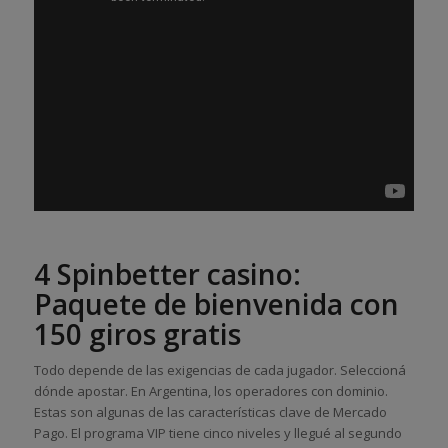
4 Spinbetter casino:
Paquete de bienvenida con
150 giros gratis
Todo depende de las exigencias de cada jugador. Seleccioná
dónde apostar. En Argentina, los operadores con dominio.
Estas son algunas de las características clave de Mercado
Pago. El programa VIP tiene cinco niveles y llegué al segundo