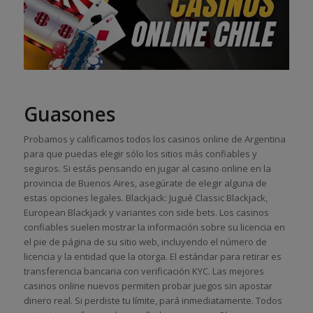
Guasones
Probamos y calificamos todos los casinos online de Argentina
para que puedas elegir sólo los sitios más confiables y
seguros. Si estás pensando en jugar al casino online en la
provincia de Buenos Aires, asegúrate de elegir alguna de
estas opciones legales. Blackjack: Jugué Classic Blackjack,
European Blackjack y variantes con side bets. Los casinos
confiables suelen mostrar la información sobre su licencia en
el pie de página de su sitio web, incluyendo el número de
licencia y la entidad que la otorga. El estándar para retirar es
transferencia bancaria con verificación KYC. Las mejores
casinos online nuevos permiten probar juegos sin apostar
dinero real. Si perdiste tu límite, pará inmediatamente. Todos