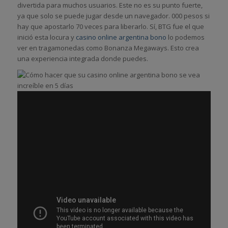
divertida para muchos usuarios. Este no es su punto fuerte,
ya que solo se puede jugar desde un navegador. 000 pesos si
hay que apostarlo 70 veces para liberarlo. Sí, BTG fue el que
inició esta locura y
casino online argentina bono
lo podemos
ver en tragamonedas como Bonanza Megaways. Esto crea
una experiencia integrada donde puedes.