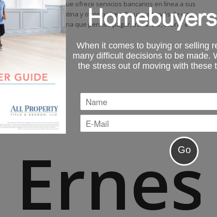
billetera virtual que ofrece servicios bancarios en línea a sus
Homebuyers
clientes en Argentina y otros países. Se usa a través de una
aplicación bancaria que permite pagar, transferir, cobrar e
invertir dinero.
When it comes to buying or selling re
many difficult decisions to be made.
the stress out of moving with these 
Ernes