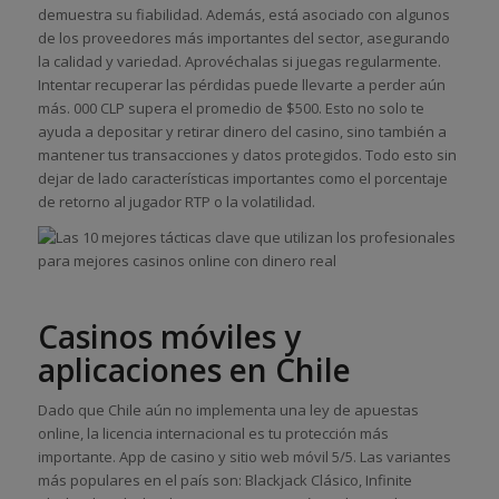
demuestra su fiabilidad. Además, está asociado con algunos
de los proveedores más importantes del sector, asegurando
la calidad y variedad. Aprovéchalas si juegas regularmente.
Intentar recuperar las pérdidas puede llevarte a perder aún
más. 000 CLP supera el promedio de $500. Esto no solo te
ayuda a depositar y retirar dinero del casino, sino también a
mantener tus transacciones y datos protegidos. Todo esto sin
dejar de lado características importantes como el porcentaje
de retorno al jugador RTP o la volatilidad.
Casinos móviles y
aplicaciones en Chile
Dado que Chile aún no implementa una ley de apuestas
online, la licencia internacional es tu protección más
importante. App de casino y sitio web móvil 5/5. Las variantes
más populares en el país son: Blackjack Clásico, Infinite