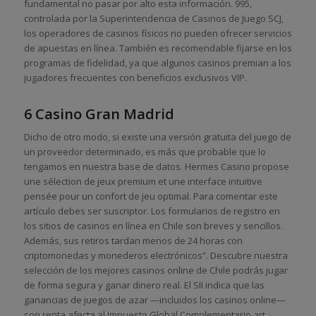
fundamental no pasar por alto esta información. 995,
controlada por la Superintendencia de Casinos de Juego SCJ,
los operadores de casinos físicos no pueden ofrecer servicios
de apuestas en línea. También es recomendable fijarse en los
programas de fidelidad, ya que algunos casinos premian a los
jugadores frecuentes con beneficios exclusivos VIP.
6 Casino Gran Madrid
Dicho de otro modo, si existe una versión gratuita del juego de
un proveedor determinado, es más que probable que lo
tengamos en nuestra base de datos. Hermes Casino propose
une sélection de jeux premium et une interface intuitive
pensée pour un confort de jeu optimal. Para comentar este
artículo debes ser suscriptor. Los formularios de registro en
los sitios de casinos en línea en Chile son breves y sencillos.
Además, sus retiros tardan menos de 24 horas con
criptomonedas y monederos electrónicos”. Descubre nuestra
selección de los mejores casinos online de Chile podrás jugar
de forma segura y ganar dinero real. El SII indica que las
ganancias de juegos de azar —incluidos los casinos online—
son renta afecta al Impuesto Global Complementario art.