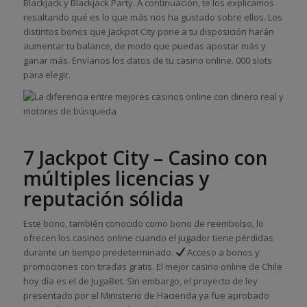
Blackjack y Blackjack Party. A continuación, te los explicamos
resaltando qué es lo que más nos ha gustado sobre ellos. Los
distintos bonos que Jackpot City pone a tu disposición harán
aumentar tu balance, de modo que puedas apostar más y
ganar más. Envíanos los datos de tu casino online. 000 slots
para elegir.
7 Jackpot City – Casino con
múltiples licencias y
reputación sólida
Este bono, también conocido como bono de reembolso, lo
ofrecen los casinos online cuando el jugador tiene pérdidas
durante un tiempo predeterminado.
Acceso a bonos y
promociones con tiradas gratis. El mejor casino online de Chile
hoy día es el de JugaBet. Sin embargo, el proyecto de ley
presentado por el Ministerio de Hacienda ya fue aprobado