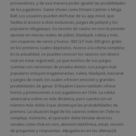
proveedores, y de esa manera poder igualar las posibilidades
de los jugadores. Game shows como Dream Catcher o Mega
Ball. Los usuarios pueden disfrutar de su app móvil, que
facilita el acceso a slots exclusivas, juegos de jackpot y los
populares Megaways. Su sección de casino en vivo te permite
apostar en mesas reales de póker, blackjack, ruleta y más,
con crupieres de carne y hueso. 000 CLP más 300 giros gratis
en los primeros cuatro depósitos. Acceso a la oferta completa:
En la actualidad, se pueden conocer los casinos con dinero
real sin estar registrado, ya que muchos de sus juegos
cuentan con versiones de prueba demos. Los juegos más
populares incluyen tragamonedas, ruleta, blackjack, baccarat
y juegos de crash, los cuales ofrecen emoción y grandes
posibilidades de ganar. El Rojabet Casino también ofrece
bonos y promociones a sus jugadores en Chile. La ruleta
americana online es más dinámica, pero cuenta con un
número más doble 0 que disminuye las probabilidades de
premios. La situación legal de los casinos online en Chile es
compleja. Asimismo, el operador debe brindar diversos
canales como chat en vivo, atención telefónica, email, sección
de preguntas y respuestas. 44jugadores en las últimas24