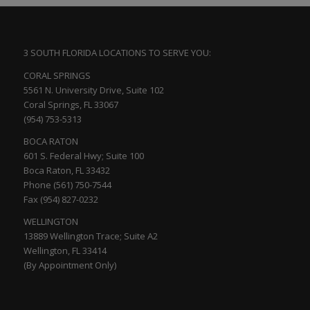
3 SOUTH FLORIDA LOCATIONS TO SERVE YOU:
CORAL SPRINGS
5561 N. University Drive, Suite 102
Coral Springs, FL 33067
(954) 753-5313
BOCA RATON
601 S. Federal Hwy; Suite 100
Boca Raton, FL 33432
Phone (561) 750-7544
Fax (954) 827-0232
WELLINGTON
13889 Wellington Trace; Suite A2
Wellington, FL 33414
(By Appointment Only)