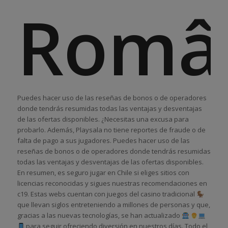
Româ
Puedes hacer uso de las reseñas de bonos o de operadores
donde tendrás resumidas todas las ventajas y desventajas
de las ofertas disponibles. ¿Necesitas una excusa para
probarlo. Además, Playsala no tiene reportes de fraude o de
falta de pago a sus jugadores. Puedes hacer uso de las
reseñas de bonos o de operadores donde tendrás resumidas
todas las ventajas y desventajas de las ofertas disponibles.
En resumen, es seguro jugar en Chile si eliges sitios con
licencias reconocidas y sigues nuestras recomendaciones en
c19. Estas webs cuentan con juegos del casino tradicional
que llevan siglos entreteniendo a millones de personas y que,
gracias a las nuevas tecnologías, se han actualizado
para seguir ofreciendo diversión en nuestros días. Todo el