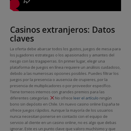
Casinos extranjeros: Datos
claves
La oferta debe abarcar todos los gustos, juegos de mesa para
los jugadores estrategas o los apasionados y amantes del
riesgo con las tragaperras. En primer lugar, elegir una
plataforma de juegos en línea requiere un análisis cuidadoso,
debido a las numerosas opciones posibles. Puedes filtrar los
juegos por la presencia o ausencia de crupieres, por la
presencia de multiplicadores o por proveedor específico.
Tiene torneos internos con grandes premios para las
diferentes categorías.
No ofrece
leer el artículo
ningún
bono sin depósito en Chile. Un nuevo casino online España te
ofrece juegos rápidos. Aunque la mayoría de los usuarios
nunca necesitan ponerse en contacto con el equipo de
servicio al cliente en un casino online, no es algo que debas
ignorar. Este es un punto clave que valoro muchísimo y que