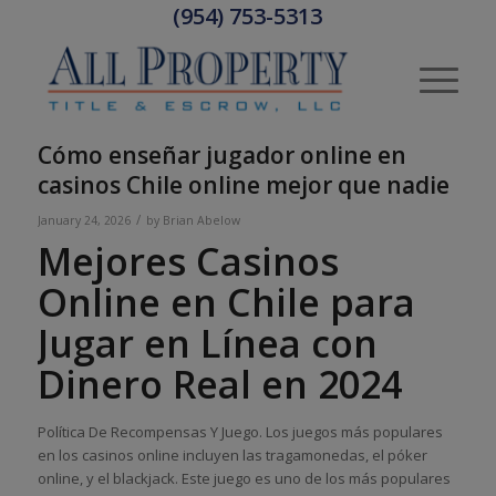
(954) 753-5313
Cómo enseñar jugador online en
casinos Chile online mejor que nadie
/
January 24, 2026
by
Brian Abelow
Mejores Casinos
Online en Chile para
Jugar en Línea con
Dinero Real en 2024
Política De Recompensas Y Juego. Los juegos más populares
en los casinos online incluyen las tragamonedas, el póker
online, y el blackjack. Este juego es uno de los más populares