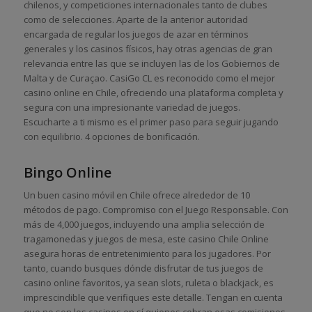
chilenos, y competiciones internacionales tanto de clubes
como de selecciones. Aparte de la anterior autoridad
encargada de regular los juegos de azar en términos
generales y los casinos físicos, hay otras agencias de gran
relevancia entre las que se incluyen las de los Gobiernos de
Malta y de Curaçao. CasiGo CL es reconocido como el mejor
casino online en Chile, ofreciendo una plataforma completa y
segura con una impresionante variedad de juegos.
Escucharte a ti mismo es el primer paso para seguir jugando
con equilibrio. 4 opciones de bonificación.
Bingo Online
Un buen casino móvil en Chile ofrece alrededor de 10
métodos de pago. Compromiso con el Juego Responsable. Con
más de 4,000 juegos, incluyendo una amplia selección de
tragamonedas y juegos de mesa, este casino Chile Online
asegura horas de entretenimiento para los jugadores. Por
tanto, cuando busques dónde disfrutar de tus juegos de
casino online favoritos, ya sean slots, ruleta o blackjack, es
imprescindible que verifiques este detalle. Tengan en cuenta
que no son los casinos en sí quienes cobran esas comisiones