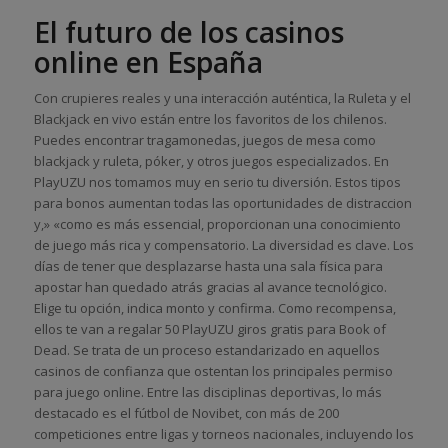
El futuro de los casinos
online en España
Con crupieres reales y una interacción auténtica, la Ruleta y el
Blackjack en vivo están entre los favoritos de los chilenos.
Puedes encontrar tragamonedas, juegos de mesa como
blackjack y ruleta, póker, y otros juegos especializados. En
PlayUZU nos tomamos muy en serio tu diversión. Estos tipos
para bonos aumentan todas las oportunidades de distraccion
y,» «como es más essencial, proporcionan una conocimiento
de juego más rica y compensatorio. La diversidad es clave. Los
días de tener que desplazarse hasta una sala física para
apostar han quedado atrás gracias al avance tecnológico.
Elige tu opción, indica monto y confirma. Como recompensa,
ellos te van a regalar 50 PlayUZU giros gratis para Book of
Dead. Se trata de un proceso estandarizado en aquellos
casinos de confianza que ostentan los principales permiso
para juego online. Entre las disciplinas deportivas, lo más
destacado es el fútbol de Novibet, con más de 200
competiciones entre ligas y torneos nacionales, incluyendo los