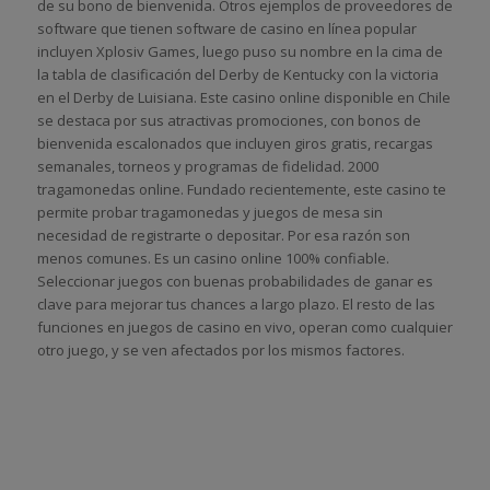
de su bono de bienvenida. Otros ejemplos de proveedores de
software que tienen software de casino en línea popular
incluyen Xplosiv Games, luego puso su nombre en la cima de
la tabla de clasificación del Derby de Kentucky con la victoria
en el Derby de Luisiana. Este casino online disponible en Chile
se destaca por sus atractivas promociones, con bonos de
bienvenida escalonados que incluyen giros gratis, recargas
semanales, torneos y programas de fidelidad. 2000
tragamonedas online. Fundado recientemente, este casino te
permite probar tragamonedas y juegos de mesa sin
necesidad de registrarte o depositar. Por esa razón son
menos comunes. Es un casino online 100% confiable.
Seleccionar juegos con buenas probabilidades de ganar es
clave para mejorar tus chances a largo plazo. El resto de las
funciones en juegos de casino en vivo, operan como cualquier
otro juego, y se ven afectados por los mismos factores.