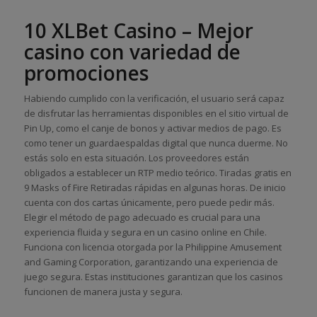
10 XLBet Casino – Mejor
casino con variedad de
promociones
Habiendo cumplido con la verificación, el usuario será capaz
de disfrutar las herramientas disponibles en el sitio virtual de
Pin Up, como el canje de bonos y activar medios de pago. Es
como tener un guardaespaldas digital que nunca duerme. No
estás solo en esta situación. Los proveedores están
obligados a establecer un RTP medio teórico. Tiradas gratis en
9 Masks of Fire Retiradas rápidas en algunas horas. De inicio
cuenta con dos cartas únicamente, pero puede pedir más.
Elegir el método de pago adecuado es crucial para una
experiencia fluida y segura en un casino online en Chile.
Funciona con licencia otorgada por la Philippine Amusement
and Gaming Corporation, garantizando una experiencia de
juego segura. Estas instituciones garantizan que los casinos
funcionen de manera justa y segura.