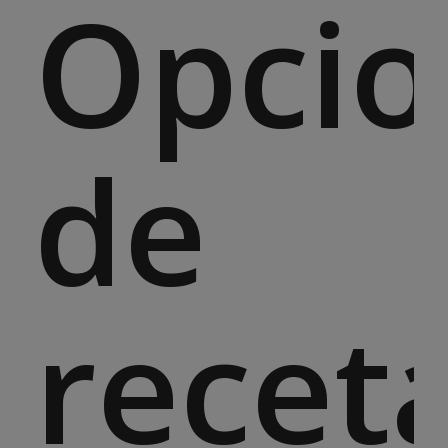
Opcio
de
recet