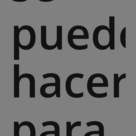
pued
hacer
para