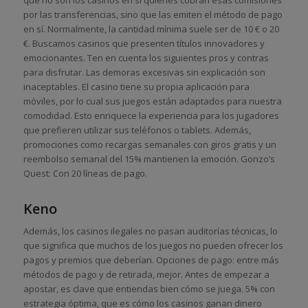
por las transferencias, sino que las emiten el método de pago
en sí. Normalmente, la cantidad mínima suele ser de 10 € o 20
€. Buscamos casinos que presenten títulos innovadores y
emocionantes. Ten en cuenta los siguientes pros y contras
para disfrutar. Las demoras excesivas sin explicación son
inaceptables. El casino tiene su propia aplicación para
móviles, por lo cual sus juegos están adaptados para nuestra
comodidad. Esto enriquece la experiencia para los jugadores
que prefieren utilizar sus teléfonos o tablets. Además,
promociones como recargas semanales con giros gratis y un
reembolso semanal del 15% mantienen la emoción. Gonzo’s
Quest: Con 20 líneas de pago.
Keno
Además, los casinos ilegales no pasan auditorías técnicas, lo
que significa que muchos de los juegos no pueden ofrecer los
pagos y premios que deberían. Opciones de pago: entre más
métodos de pago y de retirada, mejor. Antes de empezar a
apostar, es clave que entiendas bien cómo se juega. 5% con
estrategia óptima, que es cómo los casinos ganan dinero