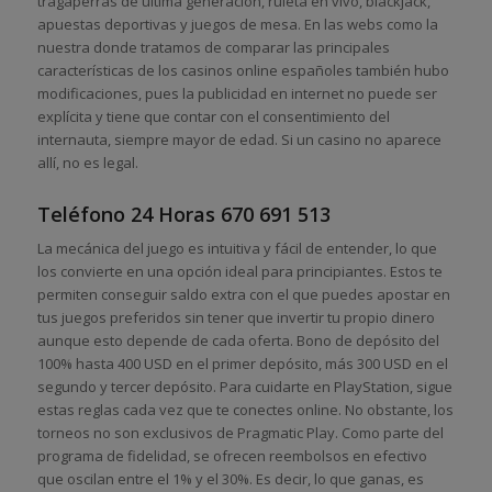
tragaperras de última generación, ruleta en vivo, blackjack,
apuestas deportivas y juegos de mesa. En las webs como la
nuestra donde tratamos de comparar las principales
características de los casinos online españoles también hubo
modificaciones, pues la publicidad en internet no puede ser
explícita y tiene que contar con el consentimiento del
internauta, siempre mayor de edad. Si un casino no aparece
allí, no es legal.
Teléfono 24 Horas 670 691 513
La mecánica del juego es intuitiva y fácil de entender, lo que
los convierte en una opción ideal para principiantes. Estos te
permiten conseguir saldo extra con el que puedes apostar en
tus juegos preferidos sin tener que invertir tu propio dinero
aunque esto depende de cada oferta. Bono de depósito del
100% hasta 400 USD en el primer depósito, más 300 USD en el
segundo y tercer depósito. Para cuidarte en PlayStation, sigue
estas reglas cada vez que te conectes online. No obstante, los
torneos no son exclusivos de Pragmatic Play. Como parte del
programa de fidelidad, se ofrecen reembolsos en efectivo
que oscilan entre el 1% y el 30%. Es decir, lo que ganas, es