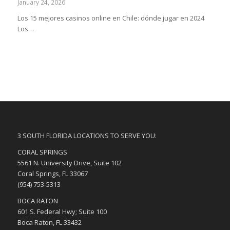
January 24, 2026
Los 15 mejores casinos online en Chile: dónde jugar en 2024
Los…
3 SOUTH FLORIDA LOCATIONS TO SERVE YOU:
CORAL SPRINGS
5561 N. University Drive, Suite 102
Coral Springs, FL 33067
(954) 753-5313
BOCA RATON
601 S. Federal Hwy; Suite 100
Boca Raton, FL 33432