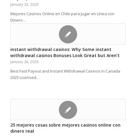
January 24, 2026
Mejores Casinos Online en Chile para Jugar en Línea con
Dinero…
instant withdrawal casinos: Why Some instant
withdrawal casinos Bonuses Look Great but Aren’t
January 24, 2026
Best Fast Payout and Instant Withdrawal Casinos in Canada
2025 Licensed…
25 mejores cosas sobre mejores casinos online con
dinero real